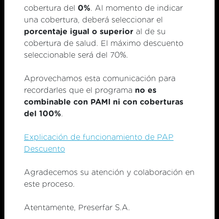
cobertura del
0%
. Al momento de indicar
Alicia Moreau de Justo 2050 - 1º Piso of 105
una cobertura, deberá seleccionar el
(C1107AFP) - Ciudad Autónoma de Buenos
porcentaje igual o superior
al de su
cobertura de salud. El máximo descuento
Aires - Argentina
seleccionable será del 70%.
soporte@bonospap.com.ar
Aprovechamos esta comunicación para
recordarles que el programa
no es
combinable con PAMI ni con coberturas
del 100%
.
Derechos de Acceso DNPCP N° 10/08
Explicación de funcionamiento de PAP
Descuento
Aviso de Privacidad
Agradecemos su atención y colaboración en
© 2023 Preserfar S.A. - Todos los derechos reservados
este proceso.
Atentamente, Preserfar S.A.